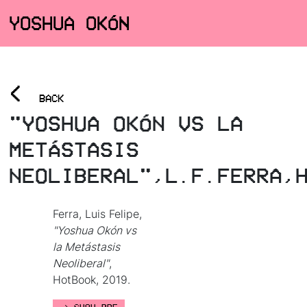
YOSHUA OKÓN
<
BACK
"YOSHUA OKÓN VS LA
METÁSTASIS
NEOLIBERAL",L.F.FERRA,
Ferra, Luis Felipe,
"Yoshua Okón vs
la Metástasis
Neoliberal"
,
HotBook, 2019.