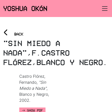
YOSHUA OKÓN
<
BACK
"SIN MIEDO A
NADA",F.CASTRO
FLÓREZ,BLANCO Y NEGRO.
Castro Flórez,
Fernando,
"Sin
Miedo a Nada"
,
Blanco y Negro,
2002.
SHOW PDF